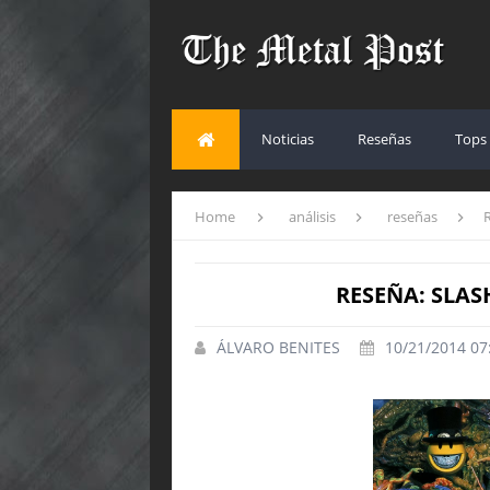
Noticias
Reseñas
Tops
Home
análisis
reseñas
RESEÑA: SLASH
ÁLVARO BENITES
10/21/2014 07: