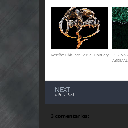
Reseña: Obituary - 2017 - Obituary
RESEÑAS
ABISMAL 
NEXT
« Prev Post
3 comentarios: