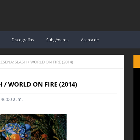
Discografías
Subgéneros
Acerca de
RESEÑA: SLASH / WORLD ON FIRE (2014)
 / WORLD ON FIRE (2014)
46:00 a. m.