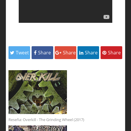
Tweet
Share
Share
Share
Share
Reseña: Overkill - The Grinding Wheel (2017)