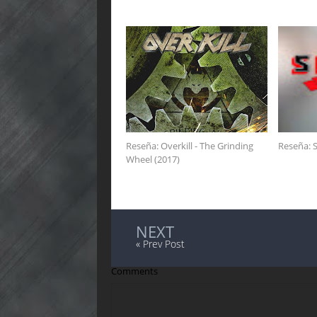
Reseña: Overkill - The Grinding
Reseña: S
Wheel (2017)
NEXT
« Prev Post
Comments