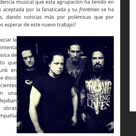
ndencia musical que esta agrupación ha tenido en
s aceptada por la fanaticada y su
frontman
se ha
os, dando noticias más por polémicas que por
 esperar de este nuevo trabajo?
ciar la
intenta
ásica de
sto que
Punk en
te disco
ientes
an una
lejaban
s obras
ompañía