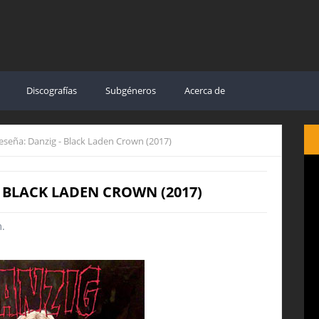
Discografías
Subgéneros
Acerca de
eseña: Danzig - Black Laden Crown (2017)
- BLACK LADEN CROWN (2017)
m.