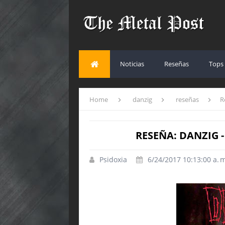
Noticias
Reseñas
Tops
Home
danzig
reseñas
R
RESEÑA: DANZIG 
Psidoxia
6/24/2017 10:13:00 a. 