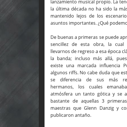
lanzamiento musical propio. La te
la última década no ha sido la má
mantenido lejos de los escenari
asuntos importantes. ¿Qué podemos
De buenas a primeras se puede apre
sencillez de esta obra, la cual 
llevarnos de regreso a esa época cl
la banda; incluso más allá, pue
existe una marcada influencia 
algunos riffs. No cabe duda que es
se diferencia de sus más rec
hermanos, los cuales emanab
atmósfera un tanto gótica y se a
bastante de aquellas 3 primera
maestras que Glenn Danzig y c
publicaron antaño.