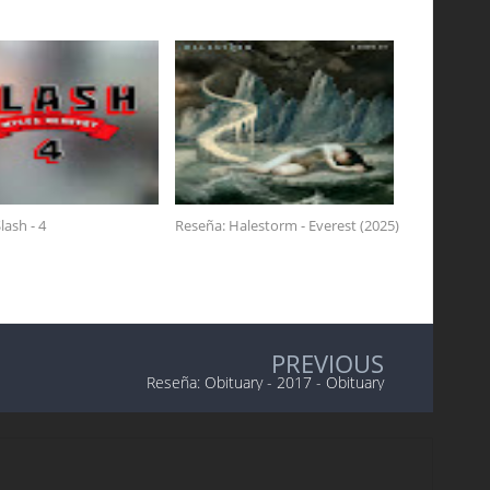
lash - 4
Reseña: Halestorm - Everest (2025)
PREVIOUS
Reseña: Obituary - 2017 - Obituary