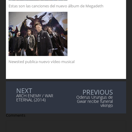
Estas son las canciones del nuevo álbum de Megadeth
Newsted publica nuevo vídeo musical
NEXT
PREVIOUS
ARCH ENEMY / WAR
Oderus Urungus de
ETERNAL (2014)
Gwar recibe funeral
vikingo
Comments