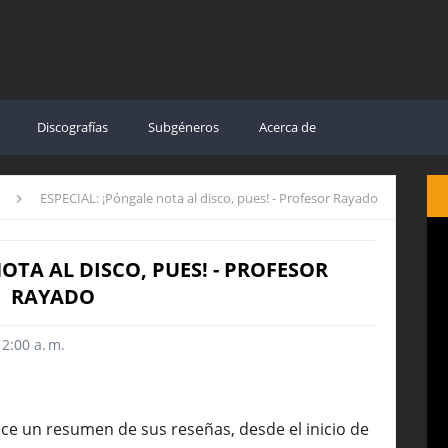
Discografías
Subgéneros
Acerca de
s
ESPECIAL: ¡Póngale nota al disco, pues! - Profesor Rayado
OTA AL DISCO, PUES! - PROFESOR
RAYADO
2:00 a. m.
ce un resumen de sus reseñas, desde el inicio de