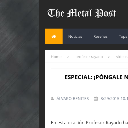
Noticias
Reseñas
Tops
Home
profesor rayado
video
ESPECIAL: ¡PÓNGALE N
ÁLVARO BENITES
8/29/2015 10:1
En esta ocación Profesor Rayado ha